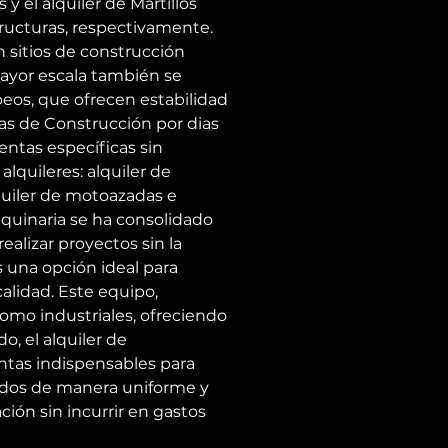
el alquiler de Martillos 
ructuras, respectivamente. 
n sitios de construcción 
mayor escala también se 
peos, que ofrecen estabilidad 
tas de Construcción por dias 
entas específicas sin 
quileres: alquiler de 
lquiler de motoazadas e 
quinaria se ha consolidado 
alizar proyectos sin la 
s una opción ideal para 
alidad. Este equipo, 
omo industriales, ofreciendo 
, el alquiler de 
ntas indispensables para 
zados de manera uniforme y 
ión sin incurrir en gastos 