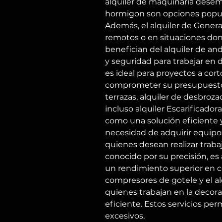
alquiler de maquinaria desemp
hormigon son opciones popula
Además, el alquiler de Generad
remotos o en situaciones dond
benefician del alquiler de an
y seguridad para trabajar en d
es ideal para proyectos a cort
comprometer su presupuesto. E
terrazas, alquiler de desbroza
incluso alquiler Escarificado
como una solución eficiente y 
necesidad de adquirir equipos 
quienes desean realizar traba
conocido por su precisión, e
un rendimiento superior en co
compresores de gotele y el a
quienes trabajan en la decora
eficiente. Estos servicios per
excesivos,