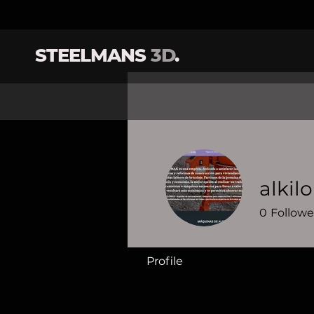
STEELMANS
3D
.
alkil
0
Followe
Profile