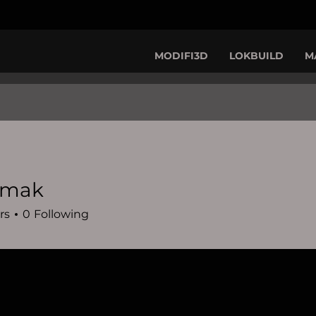
MODIFI3D
LOKBUILD
M
omak
rs
0
Following