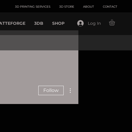
3D PRINTING SERVICES
3D STORE
ABOUT
CONTACT
ATTEFORGE
3DB
SHOP
Log In
More actions
Follow