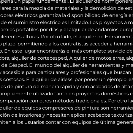
eña un papel fundamental. El alquiler de hormigoneras y 
res para la mezcla de materiales y la demolición de est
ores eléctricos garantiza la disponibilidad de energía e
e el suministro eléctrico es limitado. Los proyectos a 
damios portátiles por días y el alquiler de andamios euro
iferentes alturas. Por otro lado, el alquiler de Herramien
o plazo, permitiendo a los contratistas acceder a herrami
n este lugar encontrarás el más completo servicio de al
dora, alquiler de cortacesped, Alquiler de motosierras, a
ra de Césped. El mundo del alquiler de herramientas y ma
accesible para particulares y profesionales que buscan re
costosos. El alquiler de airless, por poner un ejemplo, e
jos de pintura de manera rápida y con acabados de alta c
s ampliamente utilizado tanto en proyectos domésticos c
mparación con otros métodos tradicionales. Por otro lado
lquiler de equipos compresores de pintura son herramie
ción de interiores y necesitan aplicar acabados texturi
miten a los usuarios contar con equipos de última generac