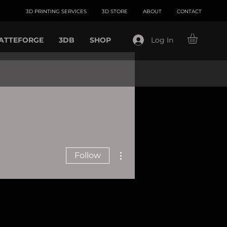
3D PRINTING SERVICES
3D STORE
ABOUT
CONTACT
ATTEFORGE
3DB
SHOP
Log In
More actions
Follow