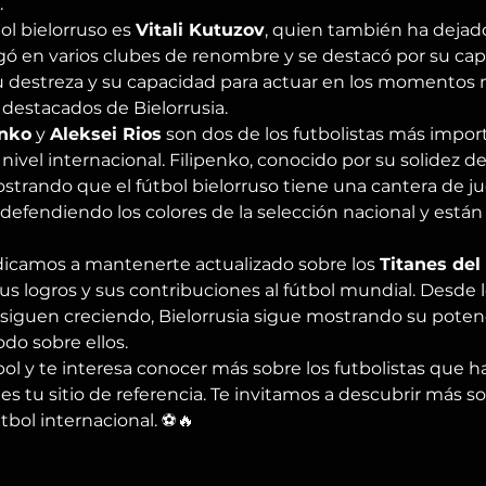
.
l bielorruso es 
Vitali Kutuzov
, quien también ha dejad
ugó en varios clubes de renombre y se destacó por su ca
Su destreza y su capacidad para actuar en los momentos m
 destacados de Bielorrusia.
enko
 y 
Aleksei Rios
 son dos de los futbolistas más impo
nivel internacional. Filipenko, conocido por su solidez de
trando que el fútbol bielorruso tiene una cantera de ju
defendiendo los colores de la selección nacional y está
dicamos a mantenerte actualizado sobre los 
Titanes del
sus logros y sus contribuciones al fútbol mundial. Desde 
iguen creciendo, Bielorrusia sigue mostrando su potencia
do sobre ellos.
bol y te interesa conocer más sobre los futbolistas que h
 es tu sitio de referencia. Te invitamos a descubrir más s
útbol internacional. ⚽🔥