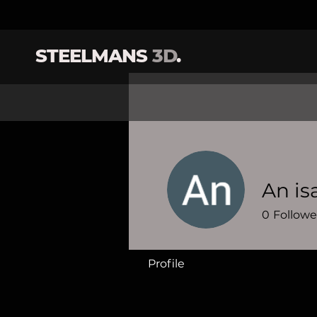
STEELMANS
3D
.
An is
0
Followe
Profile