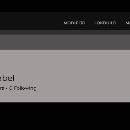
MODIFI3D
LOKBUILD
M
abel
rs
0
Following