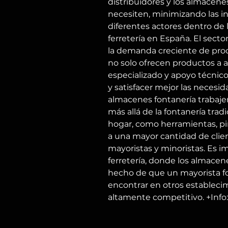
distribuidores y los almacen
necesiten, minimizando las int
diferentes actores dentro de l
ferretería en España. El secto
la demanda creciente de prod
no solo ofrecen productos a 
especializado y apoyo técnico
y satisfacer mejor las necesi
almacenes fontanería trabaje
más allá de la fontanería trad
hogar, como herramientas, pint
a una mayor cantidad de client
mayoristas y minoristas. Es i
ferretería, donde los almace
hecho de que un mayorista fon
encontrar en otros establecim
altamente competitivo. +Info: