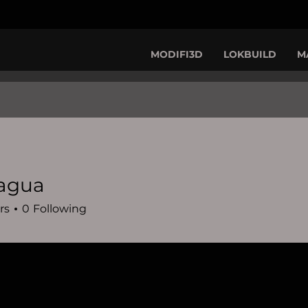
MODIFI3D
LOKBUILD
M
ragua
rs
0
Following