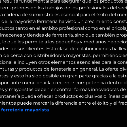
es resulta fundamental para asegurar que los productos 
errupciones en los trabajos de los profesionales del sect
a cadena de suministro es esencial para el éxito del merc
r de la mayorista ferretería ha visto un crecimiento cons
uctos tanto en el ámbito profesional como en el bricola
almacenes y tiendas de ferretería, sino que también pro
, lo que les permite a los pequeños y medianos negocios 
dades de sus clientes. Esta clase de colaboraciones ha ll
n de cerca con distribuidores mayoristas, permitiéndole
icional e incluyen otros elementos esenciales para la cons
uras y productos de ferretería en general. La oferta dive
es, y esto ha sido posible en gran parte gracias a la est
mportante mencionar la creciente competencia dentro del 
nes y mayoristas deben encontrar formas innovadoras de 
tanería pueda ofrecer productos exclusivos o líneas de 
ientos puede marcar la diferencia entre el éxito y el fra
 
ferreteria mayorista