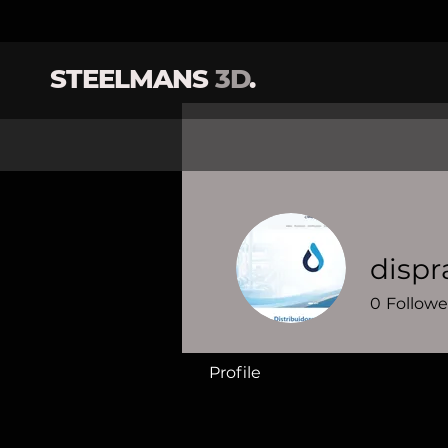
STEELMANS
3D
.
disp
0
Followe
Profile