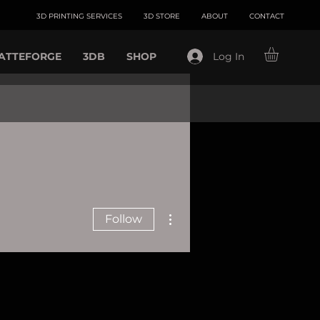
3D PRINTING SERVICES
3D STORE
ABOUT
CONTACT
ATTEFORGE
3DB
SHOP
Log In
More actions
Follow