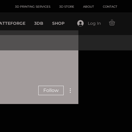
3D PRINTING SERVICES
3D STORE
ABOUT
CONTACT
ATTEFORGE
3DB
SHOP
Log In
More actions
Follow