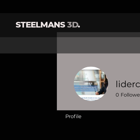
STEELMANS
3D
.
lider
0
Followe
Profile