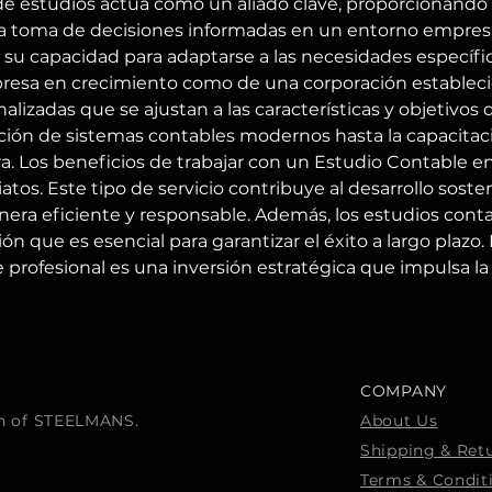
de estudios actúa como un aliado clave, proporcionando a
a toma de decisiones informadas en un entorno empresa
 su capacidad para adaptarse a las necesidades específica
resa en crecimiento como de una corporación estableci
lizadas que se ajustan a las características y objetivos 
ión de sistemas contables modernos hasta la capacitaci
ra. Los beneficios de trabajar con un Estudio Contable en
tos. Este tipo de servicio contribuye al desarrollo soste
era eficiente y responsable. Además, los estudios cont
n que es esencial para garantizar el éxito a largo plazo.
profesional es una inversión estratégica que impulsa la 
COMPANY
ion of STEELMANS.
About Us
Shipping & Ret
Terms & Condit