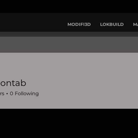
MODIFI3D
LOKBUILD
M
contab
rs
0
Following