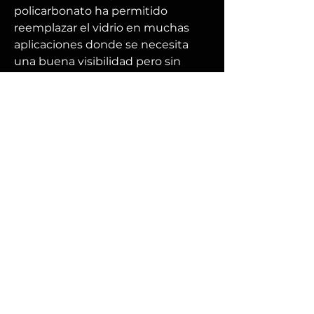
policarbonato ha permitido 
reemplazar el vidrio en muchas 
aplicaciones donde se necesita 
una buena visibilidad pero sin 
sacrificar la resistencia al impacto. 
Es importante destacar la amplia 
variedad de materiales 
disponibles hoy para quienes 
buscan planchas de metacrilato, 
planchas de plastico o soluciones 
técnicas para proyectos que van 
desde el bricolaje hasta la 
ingeniería avanzada. Esta 
diversidad ha sido posible gracias 
al desarrollo de catálogos 
completos, atención técnica 
especializada y plataformas de 
venta online que permiten 
personalizar dimensiones, colores, 