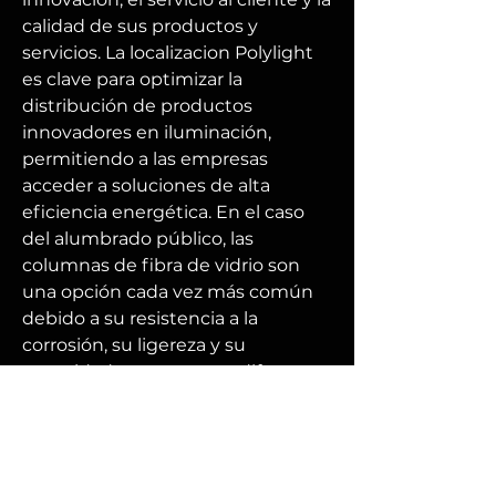
calidad de sus productos y 
servicios. La localizacion Polylight 
es clave para optimizar la 
distribución de productos 
innovadores en iluminación, 
permitiendo a las empresas 
acceder a soluciones de alta 
eficiencia energética. En el caso 
del alumbrado público, las 
columnas de fibra de vidrio son 
una opción cada vez más común 
debido a su resistencia a la 
corrosión, su ligereza y su 
capacidad para soportar diferentes 
tipos de luminarias. Conoce en 
este lugar las columnas PRFV. 
Accede a la sección de contacto 
para saber más. La 
fabrication en 