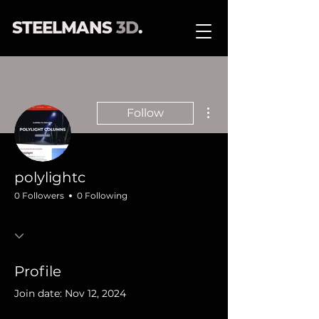
STEELMANS
3D
.
More actions
Follow
polylightc
0 Followers
0 Following
Profile
Join date: Nov 12, 2024