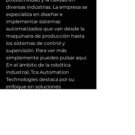
diversas industrias. La empresa se 
especializa en diseñar e 
implementar sistemas 
automatizados que van desde la 
maquinaria de producción hasta 
los sistemas de control y 
supervisión. Para ver más 
simplemente puedes pulsar aquí. 
En el ámbito de la robótica 
industrial, Tca Automation 
Technologies destaca por su 
enfoque en soluciones 
inteligentes y versátiles. La 
empresa integra robots en los 
procesos industriales para realizar 
tareas específicas, como 
ensamblaje, manipulación de 
materiales, soldadura y más. Estos 