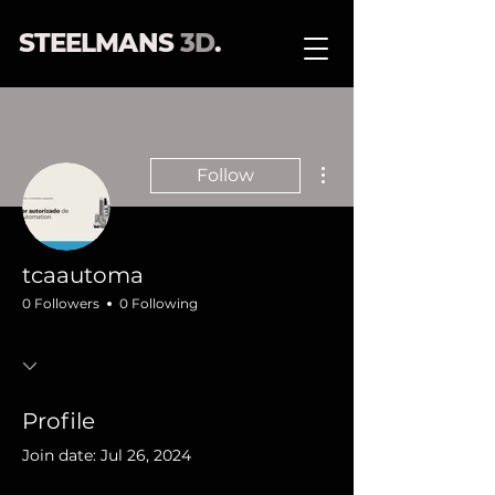
STEELMANS
3D
.
More actions
Follow
tcaautoma
0 Followers
0 Following
Profile
Join date: Jul 26, 2024