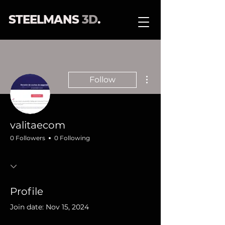
STEELMANS
3D
.
More actions
Follow
valitaecom
0 Followers
0 Following
Profile
Join date: Nov 15, 2024