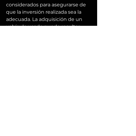
considerados para asegurarse de 
que la inversión realizada sea la 
adecuada. La adquisición de un 
vehículo usado puede resultar 
una decisión acertada desde el 
punto de vista económico, pero 
también conlleva ciertos riesgos si 
no se toman las precauciones 
necesarias. Entre estas 
precauciones, la revision coche 
segunda mano se convierte en un 
paso indispensable para 
garantizar que el vehículo se 
encuentra en óptimas 
condiciones tanto mecánicas 
como estéticas. La importancia de 
llevar a cabo este proceso radica 
en que, a menudo, los defectos no 
son visibles a simple vista, por lo 